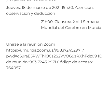
Jueves, 18 de marzo de 2021 19h30. Atención,
observación y deducción
21h00. Clausura. XVIII Semana
Mundial del Cerebro en Murcia
Unirse a la reunión Zoom
https://umurcia.zoom.us/j/98372452971?
pwd=cS9raE5PWThlOCs2S2VVOG9zRXhFdz09 ID
de reunión: 983 7245 2971 Código de acceso:
764057