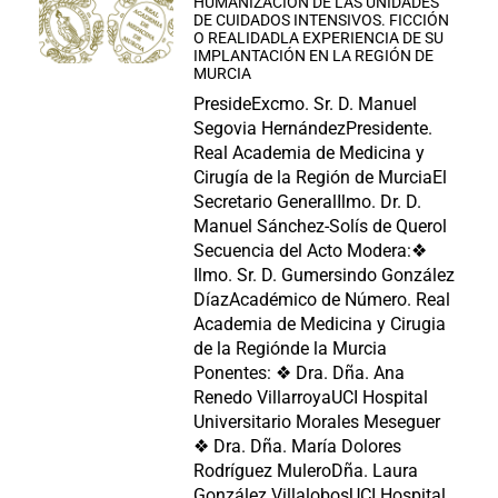
HUMANIZACIÓN DE LAS UNIDADES
DE CUIDADOS INTENSIVOS. FICCIÓN
O REALIDADLA EXPERIENCIA DE SU
IMPLANTACIÓN EN LA REGIÓN DE
MURCIA
PresideExcmo. Sr. D. Manuel
Segovia HernándezPresidente.
Real Academia de Medicina y
Cirugía de la Región de MurciaEl
Secretario GeneralIlmo. Dr. D.
Manuel Sánchez-Solís de Querol
Secuencia del Acto Modera:❖
Ilmo. Sr. D. Gumersindo González
DíazAcadémico de Número. Real
Academia de Medicina y Cirugia
de la Regiónde la Murcia
Ponentes: ❖ Dra. Dña. Ana
Renedo VillarroyaUCI Hospital
Universitario Morales Meseguer
❖ Dra. Dña. María Dolores
Rodríguez MuleroDña. Laura
González VillalobosUCI Hospital